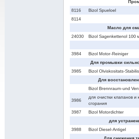
Про
8116
Bizol Spueloel
8114
Масло для см
24030
Bizol Sagenkettenol 100
3984
Bizol Motor-Reiniger
Для промывки сильно
3985
Bizol Olviskositats-Stabili
Для восстановлен
Bizol Brennraum-und Venti
для очистки клапанов и
3986
сгорания
3987
Bizol Motordichter
для устранен
3988
Bizol Diesel-Antigel
Для снижения т