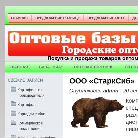
ГЛАВНАЯ
ПРЕДЛОЖЕНИЕ РОЗНИЦЕ
ПРЕДЛОЖЕНИЕ ОПТУ
ДО
ГЛАВНАЯ
БАЗА "ВИА"
ОПТОВАЯ ТОРГОВЛЯ
ОПТОВ
ООО «СтаркСиб»
СВЕЖИЕ ЗАПИСИ
Картофель от
Опубликовал
admin
- 20 се
производителя
Ком
Картофель
спе
Корм для собак
раз
ди
Коммерческое
предложения
пиво
Moview видео шаблон