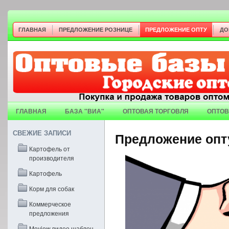
ГЛАВНАЯ
ПРЕДЛОЖЕНИЕ РОЗНИЦЕ
ПРЕДЛОЖЕНИЕ ОПТУ
ДО
ГЛАВНАЯ
БАЗА "ВИА"
ОПТОВАЯ ТОРГОВЛЯ
ОПТОВ
СВЕЖИЕ ЗАПИСИ
Предложение опт
Картофель от
производителя
Картофель
Корм для собак
Коммерческое
предложения
Moview видео шаблон