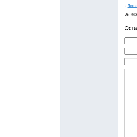
«
Легг
Вы мо
Оста