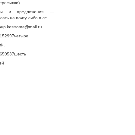
пересылки)
вы и предложения —
лать на почту либо в лс.
roup.kostroma@mail.ru
152997четыре
ий.
659537шесть
ей