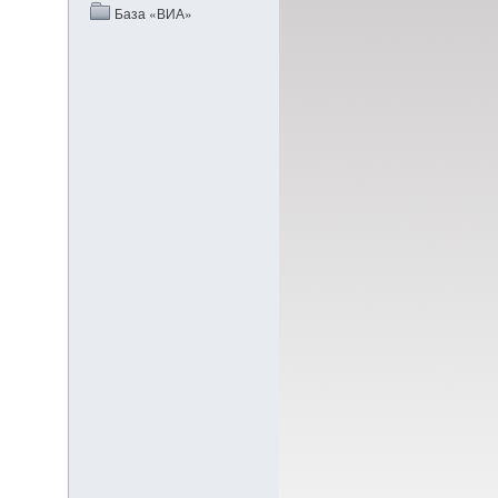
База «ВИА»