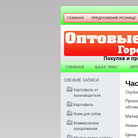
ГЛАВНАЯ
ПРЕДЛОЖЕНИЕ РОЗНИЦЕ
ГЛАВНАЯ
БАЗА "ВИА"
ОПТ
СВЕЖИЕ ЗАПИСИ
Ча
Картофель от
Опубл
производителя
Произ
Картофель
обгов
Корм для собак
Матер
Коммерческое
Номин
предложения
Цена 
Moview видео шаблон