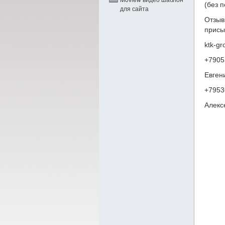
(без 
для сайта
Отзы
присы
ktk-g
+7905
Евген
+7953
Алекс