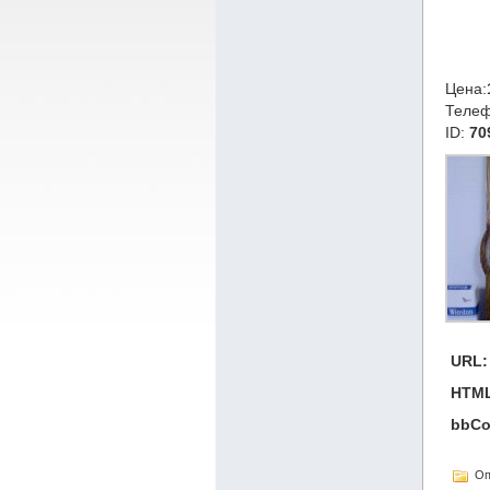
Цена:
Теле
ID:
70
URL:
HTML
bbCo
Оп