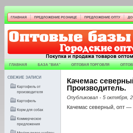
ГЛАВНАЯ
ПРЕДЛОЖЕНИЕ РОЗНИЦЕ
ПРЕДЛОЖЕНИЕ ОПТУ
ДО
ГЛАВНАЯ
БАЗА "ВИА"
ОПТОВАЯ ТОРГОВЛЯ
ОПТОВ
СВЕЖИЕ ЗАПИСИ
Качемас северный
Картофель от
Производитель.
производителя
Опубликовал
- 5 октября, 
Картофель
Качемас северный, опт — 
Корм для собак
Коммерческое
предложения
Moview видео шаблон