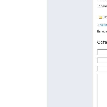
bbCo
Оп
«
Каче
Вы мо
Оста