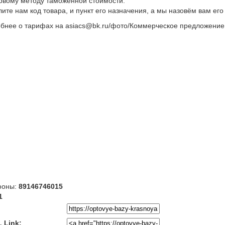
рвому методу таможенной стоимости.
ите нам код товара, и пункт его назначения, а мы назовём вам его
бнее о тарифах на asiacs@bk.ru/фото/Коммерческое предложение
фоны:
89146746015
1
 Link: