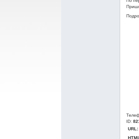
По пе
Пришл
Подро
Теле
ID:
82
URL:
HTML