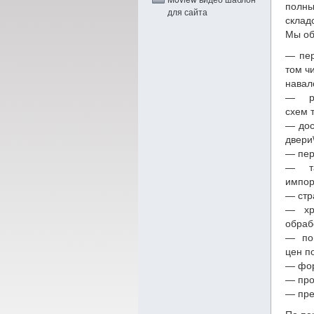
полны
для сайта
складс
Мы об
— пер
том ч
навал
— ра
схем 
— дос
двери\
— пер
— та
импор
— стр
— хр
обрабо
— пои
цен п
— фор
— про
— пре