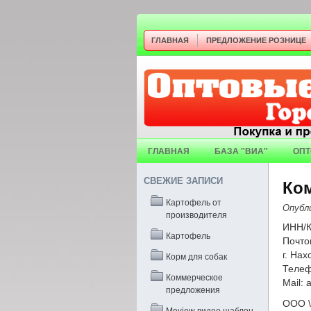
ГЛАВНАЯ
ПРЕДЛОЖЕНИЕ РОЗНИЦЕ
ГЛАВНАЯ
БАЗА "ВИА"
ОПТ
СВЕЖИЕ ЗАПИСИ
Ко
Картофель от
Опубл
производителя
ИНН/К
Картофель
Почто
г. На
Корм для собак
Телеф
Коммерческое
Mail:
предложения
ООО \
Moview видео шаблон