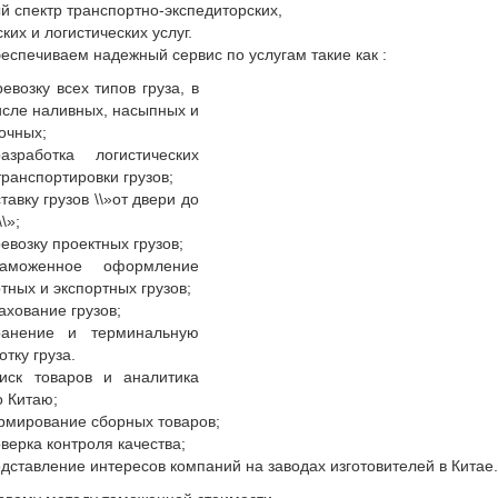
й спектр транспортно-экспедиторских,
ких и логистических услуг.
еспечиваем надежный сервис по услугам такие как :
евозку всех типов груза, в
исле наливных, насыпных и
очных;
зработка логистических
транспортировки грузов;
тавку грузов \\»от двери до
\»;
евозку проектных грузов;
моженное оформление
тных и экспортных грузов;
ахование грузов;
анение и терминальную
тку груза.
ск товаров и аналитика
о Китаю;
мирование сборных товаров;
верка контроля качества;
дставление интересов компаний на заводах изготовителей в Китае.