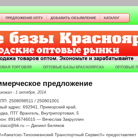
ПРЕДЛОЖЕНИЕ ОПТУ
ДОБАВИТЬ ОБЪЯВЛЕНИЕ
КАТАЛОГ
ОВАЯ ТОРГОВЛЯ
ОПТОВЫЕ БАЗЫ КРАСНОЯРСКА
ОПТОВЫЕ 
ммерческое предложение
иковал
- 1 октября, 2014
ПП: 2508098511 / 250801001
вый адрес: 692941, Приморский край,
ходка, ПТГ Врангель, Внутрипортовая, 5
он: 89146746015 — Вячеслав Закруллин
 asiacs@bk.ru — Даниил Беляков
\»Азиатско-Тихоокеанский Транспортный Сервис\\» предоставляет