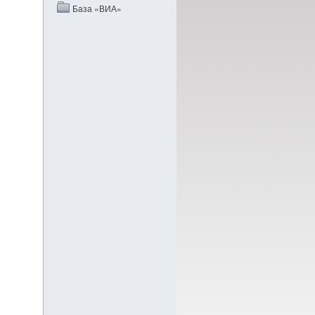
База «ВИА»