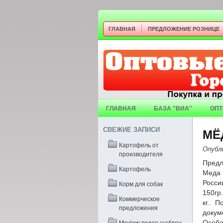
ГЛАВНАЯ
ПРЕДЛОЖЕНИЕ РОЗНИЦЕ
ГЛАВНАЯ
БАЗА "ВИА"
ОПТ
СВЕЖИЕ ЗАПИСИ
МЁ
Картофель от
Опубл
производителя
Предл
Картофель
Меда 
Росси
Корм для собак
150гр.
Коммерческое
кг.. 
предложения
докум
Moview видео шаблон
Особе