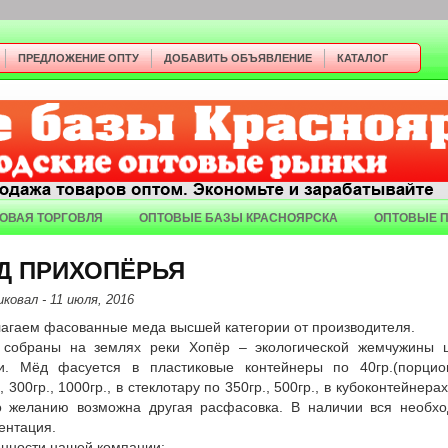
ПРЕДЛОЖЕНИЕ ОПТУ
ДОБАВИТЬ ОБЪЯВЛЕНИЕ
КАТАЛОГ
ОВАЯ ТОРГОВЛЯ
ОПТОВЫЕ БАЗЫ КРАСНОЯРСКА
ОПТОВЫЕ 
Д ПРИХОПЁРЬЯ
иковал
- 11 июля, 2016
агаем фасованные меда высшей категории от производителя.
собраны на землях реки Хопёр – экологической жемчужины 
и. Мёд фасуется в пластиковые контейнеры по 40гр.(порцио
, 300гр., 1000гр., в стеклотару по 350гр., 500гр., в кубоконтейнера
По желанию возможна другая расфасовка. В наличии вся необх
ентация.
нности нашей компании: