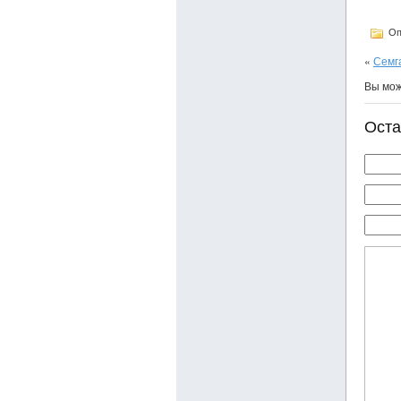
Оп
«
Семг
Вы мо
Оста