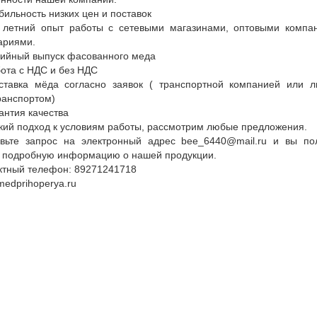
бильность низких цен и поставок
летний опыт работы с сетевыми магазинами, оптовыми компа
ариями.
ийный выпуск фасованного меда
ота с НДС и без НДС
тавка мёда согласно заявок ( транспортной компанией или 
ранспортом)
антия качества
кий подход к условиям работы, рассмотрим любые предложения.
вьте запрос на электронный адрес bee_6440@mail.ru и вы по
 подробную информацию о нашей продукции.
ктный телефон: 89271241718
/medprihoperya.ru