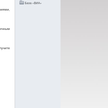
База «ВИА»
ниями,
личным
лучите