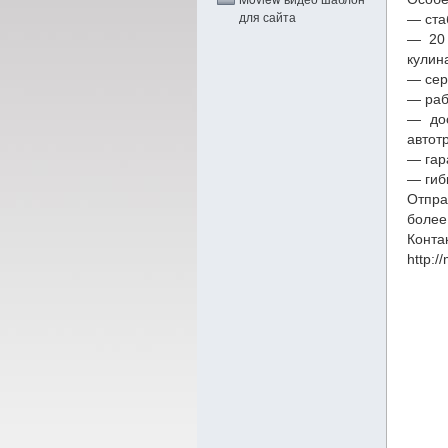
для сайта
— ста
— 20 
кулин
— сер
— раб
— дос
автот
— гар
— гиб
Отпра
более
Конта
http:/