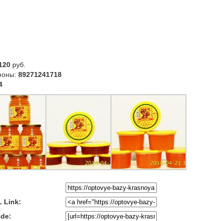
120
руб.
фоны:
89271241718
4
 Link:
de: