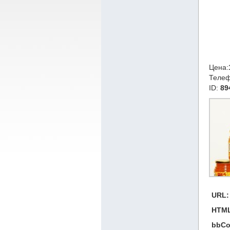
Цена:
Теле
ID:
89
URL:
HTML
bbCo