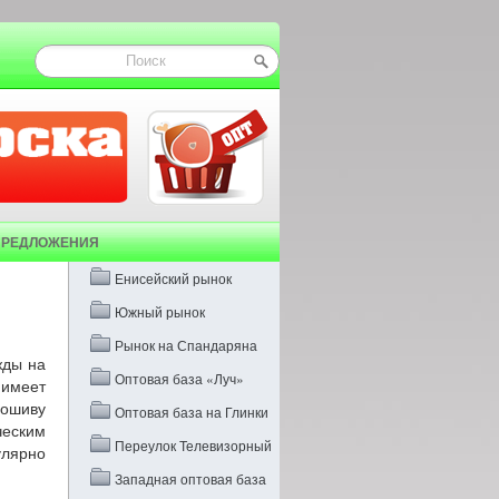
ПРЕДЛОЖЕНИЯ
Енисейский рынок
Южный рынок
Рынок на Спандаряна
жды на
Оптовая база «Луч»
имеет
пошиву
Оптовая база на Глинки
ческим
Переулок Телевизорный
улярно
Западная оптовая база