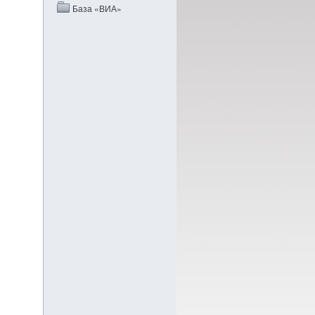
База «ВИА»