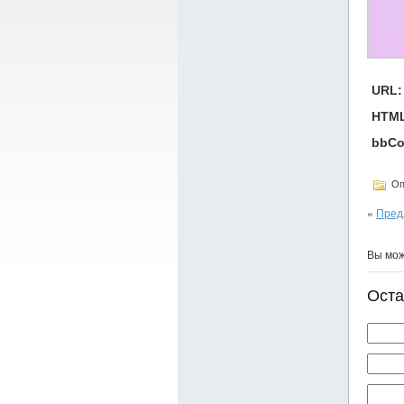
URL:
HTML
bbCo
Оп
«
Пред
Вы мо
Оста