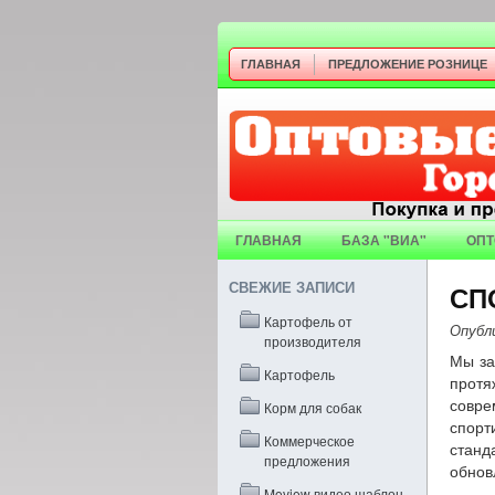
ГЛАВНАЯ
ПРЕДЛОЖЕНИЕ РОЗНИЦЕ
ГЛАВНАЯ
БАЗА "ВИА"
ОПТ
СВЕЖИЕ ЗАПИСИ
СП
Картофель от
Опубл
производителя
Мы за
Картофель
прот
совре
Корм для собак
спорт
Коммерческое
станд
предложения
обнов
Moview видео шаблон