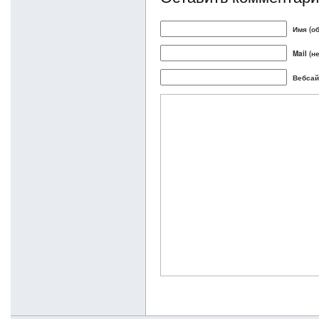
Имя (о
Mail (н
Вебсай