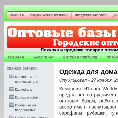
ГЛАВНАЯ
ПРЕДЛОЖЕНИЕ РОЗНИЦЕ
ПРЕДЛОЖЕНИЕ ОПТУ
ДО
ГЛАВНАЯ
БАЗА "ВИА"
ОПТОВАЯ ТОРГОВЛЯ
ОПТОВ
СВЕЖИЕ ЗАПИСИ
Одежда для дома
Картофель от
Опубликовал
- 27 ноября, 2
производителя
Компания «Dream World»
Картофель
предлагает сотрудничест
Корм для собак
оптовым базам, работа
Коммерческое
ассортимент насчитывает 
предложения
сарафаны, рубашки, тун
Moview видео шаблон