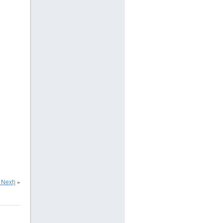
 Next)
»