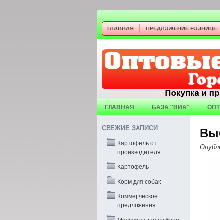
ГЛАВНАЯ
ПРЕДЛОЖЕНИЕ РОЗНИЦЕ
ГЛАВНАЯ
БАЗА "ВИА"
ОПТ
СВЕЖИЕ ЗАПИСИ
Вы
Картофель от
Опубл
производителя
Картофель
Корм для собак
Коммерческое
предложения
Moview видео шаблон