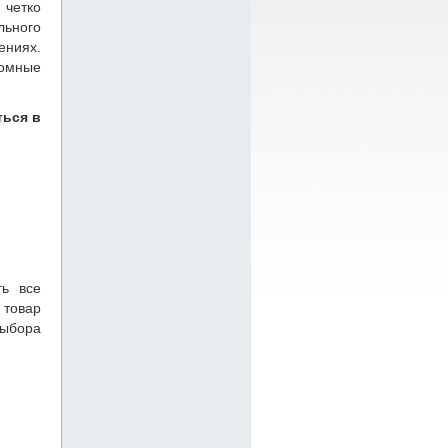
 четко
льного
ениях.
ромные
ться в
ть все
 товар
выбора