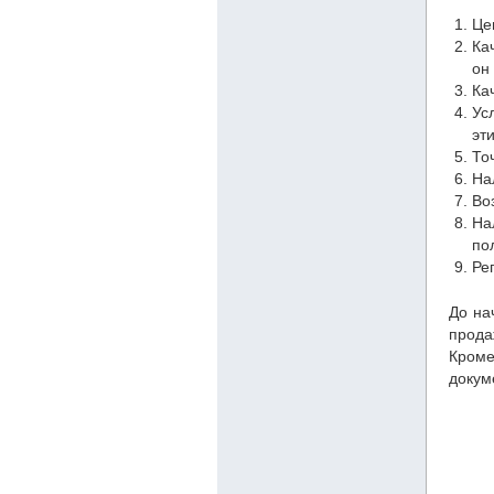
Це
Ка
он
Ка
Ус
эт
То
На
Во
На
по
Ре
До на
прода
Кром
докум