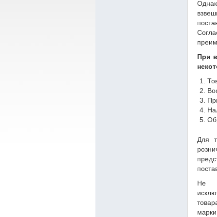
Однак
взвеш
поста
Согла
преим
При в
некот
То
Во
Пр
На
Об
Для т
розни
предс
поста
Не 
исклю
това
марки