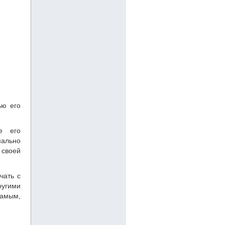
ью его
е его
мально
 своей
чать с
ругими
самым,