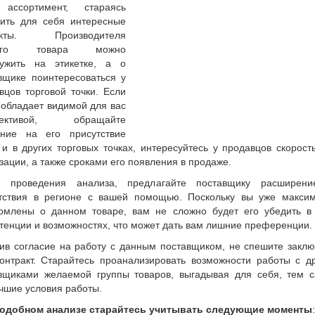
 ассортимент, стараясь
ить для себя интересные
укты. Производителя
ного товара можно
ужить на этикетке, а о
вщике поинтересоваться у
вцов торговой точки. Если
 обладает видимой для вас
пективой, обращайте
ние на его присутствие
 и в других торговых точках, интересуйтесь у продавцов скорост
зации, а также сроками его появления в продаже.
е проведения анализа, предлагайте поставщику расширени
тствия в регионе с вашей помощью. Поскольку вы уже макси
омлены о данном товаре, вам не сложно будет его убедить в
тенции и возможностях, что может дать вам лишние преференции.
ив согласие на работу с данным поставщиком, не спешите заклю
онтракт. Старайтесь проанализировать возможности работы с д
вщиками желаемой группы товаров, выгадывая для себя, тем 
чшие условия работы.
подобном анализе старайтесь учитывать следующие моменты
: