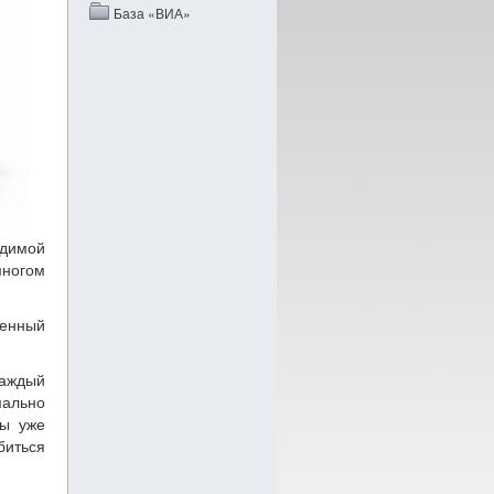
База «ВИА»
одимой
многом
венный
каждый
мально
вы уже
биться