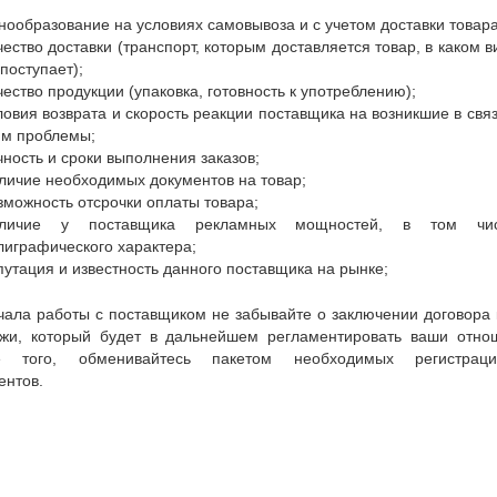
нообразование на условиях самовывоза и с учетом доставки товара
чество доставки (транспорт, которым доставляется товар, в каком в
 поступает);
чество продукции (упаковка, готовность к употреблению);
ловия возврата и скорость реакции поставщика на возникшие в связ
им проблемы;
чность и сроки выполнения заказов;
личие необходимых документов на товар;
зможность отсрочки оплаты товара;
личие у поставщика рекламных мощностей, в том чи
лиграфического характера;
путация и известность данного поставщика на рынке;
чала работы с поставщиком не забывайте о заключении договора 
жи, который будет в дальнейшем регламентировать ваши отно
е того, обменивайтесь пакетом необходимых регистраци
ентов.