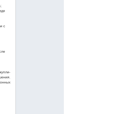
;
иде
и с
сле
купли-
шения.
онных