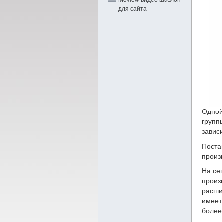
для сайта
Одной
групп
завис
Поста
произ
На се
произ
расши
имеет
более