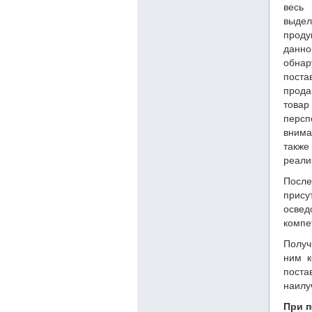
весь
выдел
прод
дан
обнар
поста
прода
товар
перс
внима
также
реали
Посл
прису
освед
компе
Получ
ним к
поста
наилу
При 