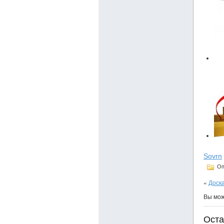
Sovrn
Оп
«
Доск
Вы мо
Оста