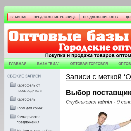
ГЛАВНАЯ
ПРЕДЛОЖЕНИЕ РОЗНИЦЕ
ПРЕДЛОЖЕНИЕ ОПТУ
ДО
ГЛАВНАЯ
БАЗА "ВИА"
ОПТОВАЯ ТОРГОВЛЯ
ОПТОВ
Записи с меткой ‘О
СВЕЖИЕ ЗАПИСИ
Картофель от
производителя
Выбор поставщик
Картофель
Опубликовал
admin
- 9 сен
Корм для собак
Коммерческое
предложения
Moview видео шаблон