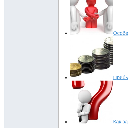
Особе
Прибы
Как з