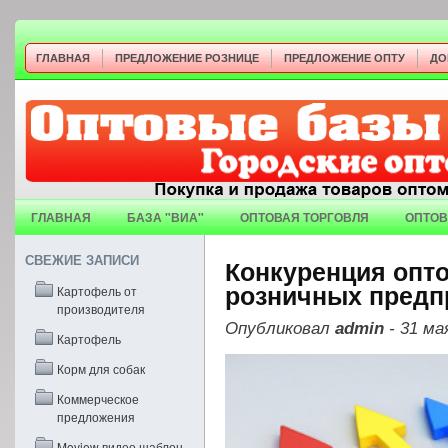
ГЛАВНАЯ
ПРЕДЛОЖЕНИЕ РОЗНИЦЕ
ПРЕДЛОЖЕНИЕ ОПТУ
ДО
ГЛАВНАЯ
БАЗА "ВИА"
ОПТОВАЯ ТОРГОВЛЯ
ОПТОВ
СВЕЖИЕ ЗАПИСИ
Конкуренция опт
Картофель от
розничных предп
производителя
Опубликовал
admin
- 31 ма
Картофель
Корм для собак
Коммерческое
предложения
Moview видео шаблон