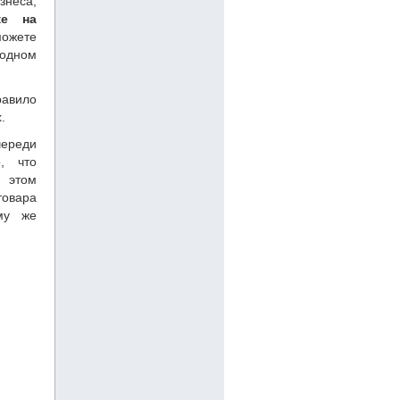
неса,
ке на
можете
 одном
равило
.
ереди
, что
и этом
товара
му же