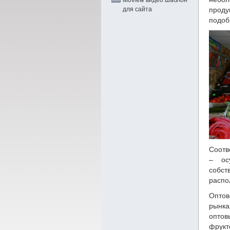
для сайта
проду
подоб
Соотв
– ос
собст
распо
Оптов
рынка
оптов
фрук