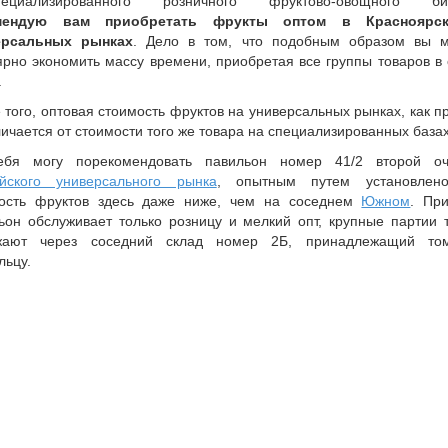
специализированного розничного фруктово-овощного биз
мендую вам приобретать фрукты оптом в Красноярс
ерсальных рынках
. Дело в том, что подобным образом вы 
ярно экономить массу времени, приобретая все группы товаров в
.
 того, оптовая стоимость фруктов на универсальных рынках, как п
личается от стоимости того же товара на специализированных базах
ебя могу порекомендовать павильон номер 41/2 второй оч
йского универсального рынка
, опытным путем установлено
ость фруктов здесь даже ниже, чем на соседнем
Южном
. Пр
ьон обслуживает только розницу и мелкий опт, крупные партии 
ужают через соседний склад номер 2Б, принадлежащий то
льцу.