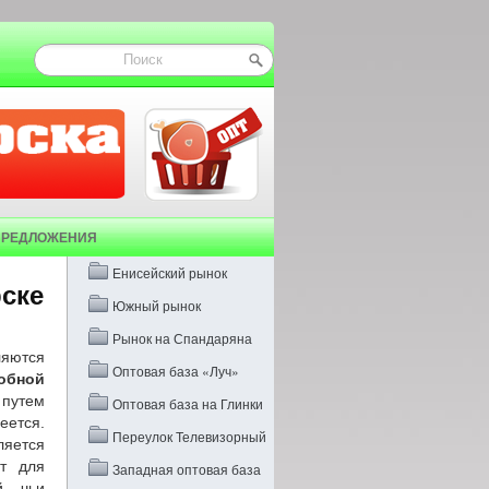
ПРЕДЛОЖЕНИЯ
Енисейский рынок
ске
Южный рынок
Рынок на Спандаряна
ляются
Оптовая база «Луч»
обной
 путем
Оптовая база на Глинки
еется.
Переулок Телевизорный
яется
ит для
Западная оптовая база
й, чьи