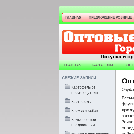
ГЛАВНАЯ
ПРЕДЛОЖЕНИЕ РОЗНИЦЕ
ГЛАВНАЯ
БАЗА "ВИА"
ОПТ
СВЕЖИЕ ЗАПИСИ
Опт
Картофель от
Опубл
производителя
Весьм
Картофель
фрукт
прод
Корм для собак
заклю
Коммерческое
Зача
предложения
опред
Moview видео шаблон
небол