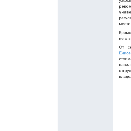
узко
реко
унив
регул
месте
Кроме
не от
От с
Енисе
стоим
павил
отгр
владе