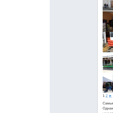
1
2
►
Самым
Одна