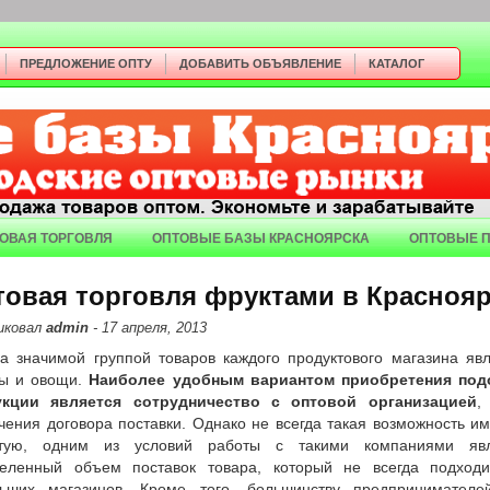
ПРЕДЛОЖЕНИЕ ОПТУ
ДОБАВИТЬ ОБЪЯВЛЕНИЕ
КАТАЛОГ
ОВАЯ ТОРГОВЛЯ
ОПТОВЫЕ БАЗЫ КРАСНОЯРСКА
ОПТОВЫЕ 
овая торговля фруктами в Краснояр
иковал
admin
- 17 апреля, 2013
а значимой группой товаров каждого продуктового магазина яв
ы и овощи.
Наиболее удобным вариантом приобретения под
укции является сотрудничество с оптовой организацией
,
чения договора поставки. Однако не всегда такая возможность им
стую, одним из условий работы с такими компаниями явл
еленный объем поставок товара, который не всегда подход
ьших магазинов. Кроме того, большинству предпринимателе