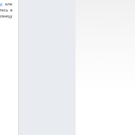
ки
или
тесь в
озницу