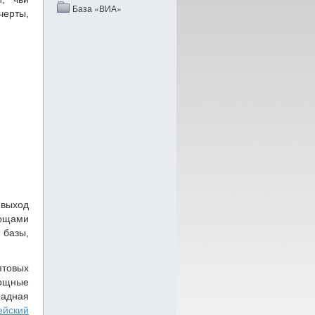
База «ВИА»
черты,
 выход
ощами
 базы,
птовых
вощные
адная
ейский