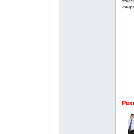
относ
конкр
Рек