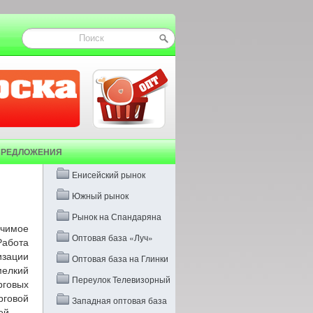
ПРЕДЛОЖЕНИЯ
Енисейский рынок
Южный рынок
Рынок на Спандаряна
ачимое
Оптовая база «Луч»
Работа
изации
Оптовая база на Глинки
мелкий
Переулок Телевизорный
говых
рговой
Западная оптовая база
ей.