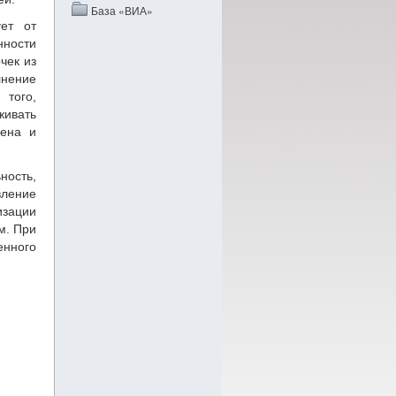
База «ВИА»
ует от
ности
чек из
лнение
того,
живать
рена и
ность,
вление
зации
м. При
енного