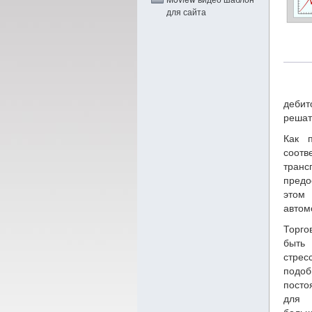
для сайта
дебит
решат
Как п
соотв
тран
предо
этом 
автом
Торго
быть
стрес
подоб
посто
для 