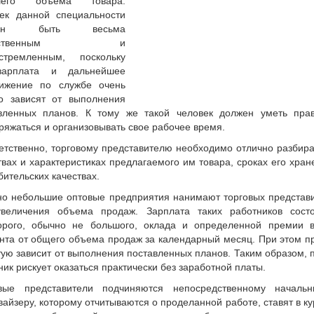
шего объема товара.
ек данной специальности
жен быть весьма
ветственным и
стремленным, поскольку
зарплата и дальнейшее
ижение по службе очень
о зависят от выполнения
вленных планов. К тому же такой человек должен уметь пра
ряжаться и организовывать свое рабочее время.
етственно, торговому представителю необходимо отлично разбира
твах и характеристиках предлагаемого им товара, сроках его хран
бительских качествах.
о небольшие оптовые предприятия нанимают торговых представ
величения объема продаж. Зарплата таких работников сост
орого, обычно не большого, оклада и определенной премии 
нта от общего объема продаж за календарный месяц. При этом п
тую зависит от выполнения поставленных планов. Таким образом, 
ник рискует оказаться практически без заработной платы.
вые представители подчиняются непосредственному началь
вайзеру, которому отчитываются о проделанной работе, ставят в ку