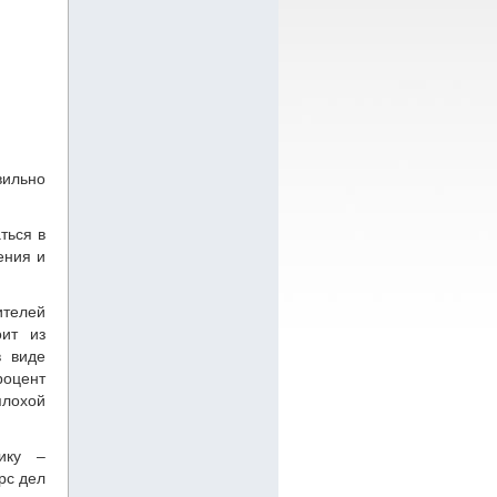
вильно
ться в
ения и
ителей
оит из
в виде
роцент
плохой
нику –
рс дел