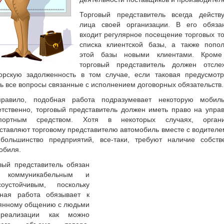
Торговый представитель всегда действ
лица своей организации.
В его обязан
входит регулярное посещение торговых то
списка клиентской базы, а также попо
этой базы новыми клиентами. Кроме 
торговый представитель должен отсле
орскую задолженность в том случае, если таковая предусмот
ь все вопросы связанные с исполнением договорных обязательств.
равило, подобная работа подразумевает некоторую мобиль
етственно, торговый представитель должен иметь право на упра
спортным средством. Хотя в некоторых случаях, органи
ставляют торговому представителю автомобиль вместе с водителе
большинство предприятий, все-таки, требуют наличие собств
обиля.
вый представитель обязан
 коммуникабельным и
соустойчивым, поскольку
ная работа обязывает к
янному общению с людьми
реализации как можно