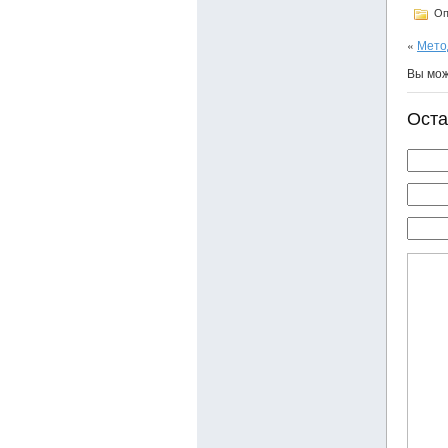
Оп
«
Мето
Вы мо
Оста