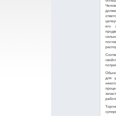
боль
Челов
дол
от
целеу
его 
продв
сильн
поста
распо
Соотв
свойс
потре
Обычн
для у
некот
проце
зачас
работ
Торго
супер